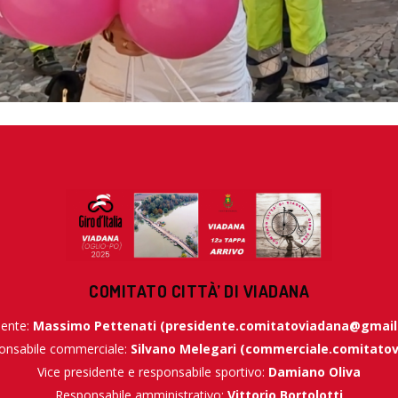
COMITATO CITTÀ’ DI VIADANA
dente:
Massimo Pettenati (
presidente.comitatoviadana@gmai
ponsabile commerciale:
Silvano Melegari (
commerciale.comitato
Vice presidente e responsabile sportivo:
Damiano Oliva
Responsabile amministrativo:
Vittorio Bortolotti