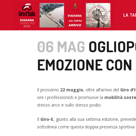
LA TA
06 MAG
OGLIOP
EMOZIONE CON G
Il prossimo
22 maggio
, oltre all’arrivo del
Giro d’I
ore i professionisti e promuove la
mobilità soste
stesso arco e sullo stesso podio.
Il
Giro-E
, giunto alla sua settima edizione, preve
sottolinea come questa doppia presenza sportiva 