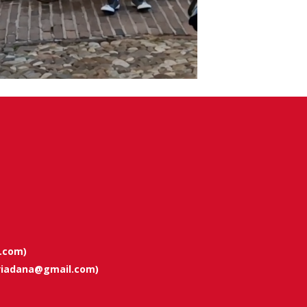
l.com
)
viadana@gmail.com
)