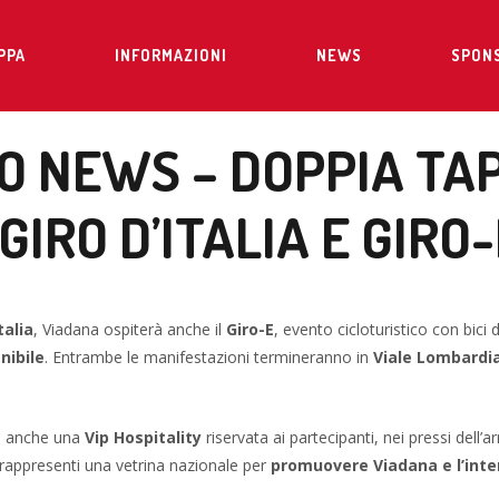
PPA
INFORMAZIONI
NEWS
SPON
O NEWS – DOPPIA TAP
IRO D’ITALIA E GIRO-
talia
, Viadana ospiterà anche il
Giro-E
, evento cicloturistico con bici
nibile
. Entrambe le manifestazioni termineranno in
Viale Lombardi
de anche una
Vip Hospitality
riservata ai partecipanti, nei pressi dell’a
rappresenti una vetrina nazionale per
promuovere Viadana e l’inter