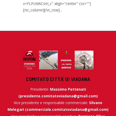
v=FLPcMACsm_c" align="center" css=""]
[/vc_column][/vc_row]...
COMITATO CITTÀ’ DI VIADANA
Presidente:
Massimo Pettenati
(
presidente.comitatoviadana@gmail.com
)
Vice presidente e responsabile commerciale:
Silvano
Melegari (
commerciale.comitatoviadana@gmail.com
)