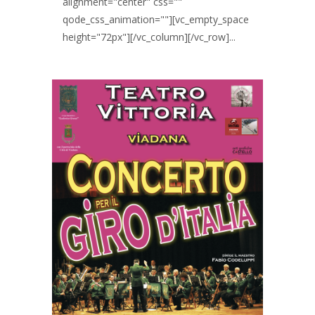
alignment="center" css=""
qode_css_animation=""][vc_empty_space
height="72px"][/vc_column][/vc_row]...