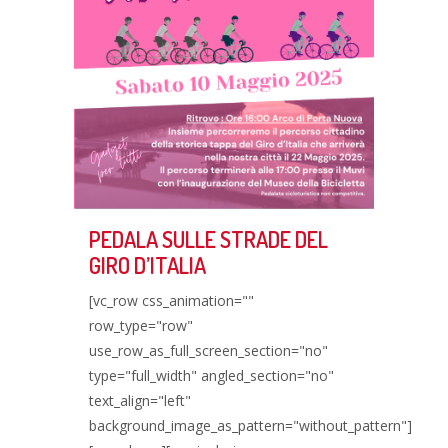
PEDALA SULLE STRADE DEL
GIRO D’ITALIA
[vc_row css_animation=""
row_type="row"
use_row_as_full_screen_section="no"
type="full_width" angled_section="no"
text_align="left"
background_image_as_pattern="without_pattern"]