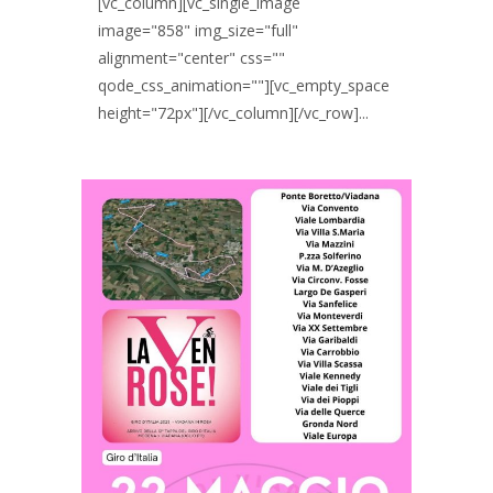
[vc_column][vc_single_image
image="858" img_size="full"
alignment="center" css=""
qode_css_animation=""][vc_empty_space
height="72px"][/vc_column][/vc_row]...