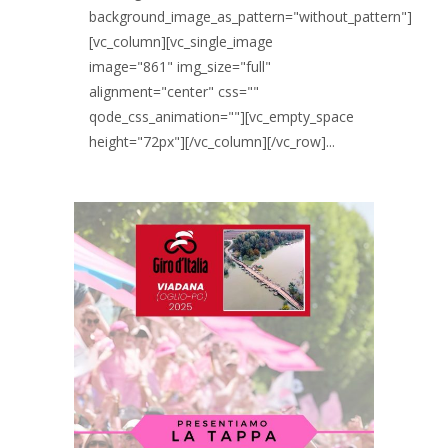
background_image_as_pattern="without_pattern"]
[vc_column][vc_single_image
image="861" img_size="full"
alignment="center" css=""
qode_css_animation=""][vc_empty_space
height="72px"][/vc_column][/vc_row]...