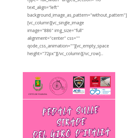
text_align="left"
background_image_as_pattern="without_pattern"]
[vc_column][vc_single_image
image="886" img_size="full"
alignment="center" css=""
qode_css_animation=""][vc_empty_space
height="72px"][/vc_column][/vc_row]...