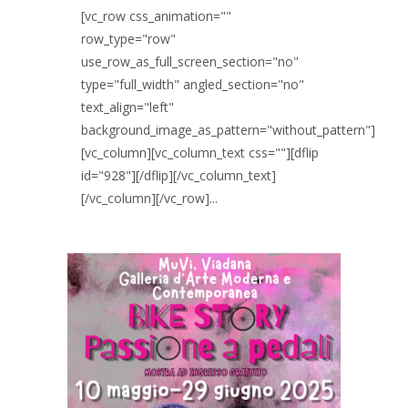
[vc_row css_animation=""
row_type="row"
use_row_as_full_screen_section="no"
type="full_width" angled_section="no"
text_align="left"
background_image_as_pattern="without_pattern"]
[vc_column][vc_column_text css=""][dflip
id="928"][/dflip][/vc_column_text]
[/vc_column][/vc_row]...