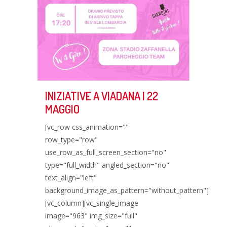
INIZIATIVE A VIADANA | 22
MAGGIO
[vc_row css_animation=""
row_type="row"
use_row_as_full_screen_section="no"
type="full_width" angled_section="no"
text_align="left"
background_image_as_pattern="without_pattern"]
[vc_column][vc_single_image
image="963" img_size="full"