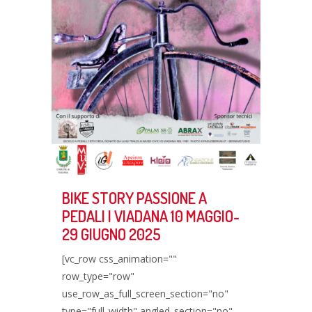
BIKE STORY PASSIONE A
PEDALI | VIADANA 10 MAGGIO-
29 GIUGNO 2025
[vc_row css_animation=""
row_type="row"
use_row_as_full_screen_section="no"
type="full_width" angled_section="no"